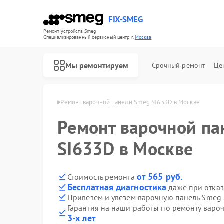
FIX-SMEG
Ремонт устройств Smeg
Специализированный cервисный центр г.
Москва
Мы ремонтируем
Срочный ремонт
Це
елей Smeg в Москве
Ремонт варочной панели Smeg SI633D в Москве
Ремонт варочной па
SI633D в Москве
от 565 руб.
Стоимость ремонта
Бесплатная диагностика
даже при отказ
Привезем и увезем варочную панель Smeg
Гарантия на наши работы по ремонту вар
Ремонт посудомоечных машин Smeg
Ремонт микроволновых печей Smeg
Ремонт стиральных машин Smeg
Ремонт духовых шкафов Smeg
3-х лет