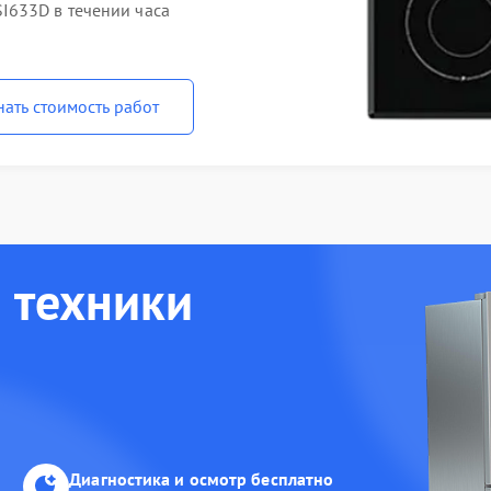
I633D в течении часа
нать стоимость работ
 техники
Диагностика и осмотр бесплатно