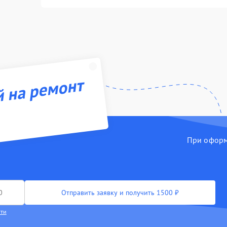
й на ремонт
При оформл
Отправить заявку и получить 1500 ₽
сти