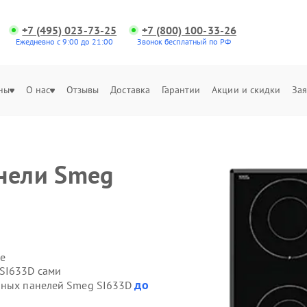
+7 (495) 023-73-25
+7 (800) 100-33-26
Ежедневно с 9:00 до 21:00
Звонок бесплатный по РФ
ны
О нас
Отзывы
Доставка
Гарантии
Акции и скидки
Зая
нели Smeg
е
 SI633D сами
до
очных панелей Smeg SI633D