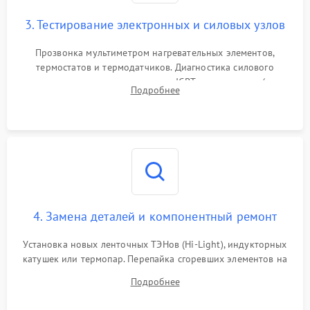
3. Тестирование электронных и силовых узлов
Прозвонка мультиметром нагревательных элементов,
термостатов и термодатчиков. Диагностика силового
модуля, реле, диодных мостов и IGBT-транзисторов (для
Подробнее
индукции). Проверка кранов и газ-контроля (для газовых
панелей).
4. Замена деталей и компонентный ремонт
Установка новых ленточных ТЭНов (Hi-Light), индукторных
катушек или термопар. Перепайка сгоревших элементов на
плате управления, восстановление токопроводящих
Подробнее
дорожек. Очистка контактов и замена поврежденной
проводки.