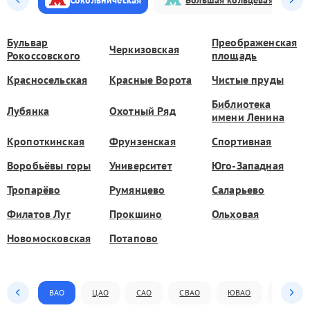
Бульвар
Преображенская
Черкизовская
Рокоссовского
площадь
Красносельская
Красные Ворота
Чистые пруды
Библиотека
Лубянка
Охотный Ряд
имени Ленина
Кропоткинская
Фрунзенская
Спортивная
Воробьёвы горы
Университет
Юго-Западная
Тропарёво
Румянцево
Саларьево
Филатов Луг
Прокшино
Ольховая
Новомосковская
Потапово
ВАО
ЦАО
САО
СВАО
ЮВАО
ЮАО