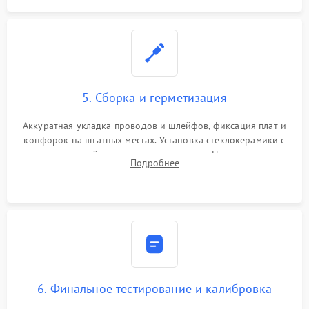
5. Сборка и герметизация
Аккуратная укладка проводов и шлейфов, фиксация плат и
конфорок на штатных местах. Установка стеклокерамики с
проверкой равномерности зазоров. Нанесение
Подробнее
термостойкого герметика или укладка уплотнительной
ленты по контуру.
6. Финальное тестирование и калибровка