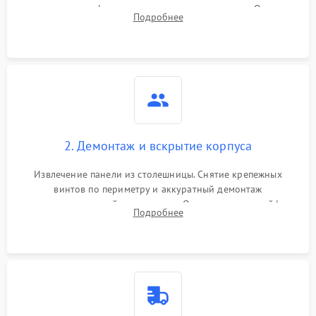
проверка конфорок на равномерность нагрева. Опрос
Подробнее
клиента о симптомах (не включается, не видит посуду,
щелкает).
2. Демонтаж и вскрытие корпуса
Извлечение панели из столешницы. Снятие крепежных
винтов по периметру и аккуратный демонтаж
стеклокерамической поверхности. Отсоединение шлейфов
Подробнее
сенсорного блока для доступа к силовым платам, катушкам
или ТЭНам.