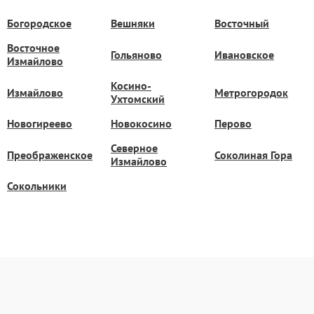
Богородское
Вешняки
Восточный
Восточное
Гольяново
Ивановское
Измайлово
Косино-
Измайлово
Метрогородок
Ухтомский
Новогиреево
Новокосино
Перово
Северное
Преображенское
Соколиная Гора
Измайлово
Сокольники