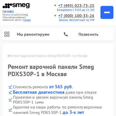
+7 (495) 023-73-25
Ежедневно с 9:00 до 21:00
FIX-SMEG
+7 (800) 100-33-26
Ремонт устройств Smeg
Специализированный
Звонок бесплатный по РФ
cервисный центр г.
Москва
Мы ремонтируем
Позвонить
оскве
Ремонт варочной панели Smeg PDXS30P-1 в Москве
Ремонт варочной панели Smeg
PDXS30P-1 в Москве
от 565 руб.
Стоимость ремонта
Бесплатная диагностика
даже при отказе
Привезем и увезем варочную панель Smeg
PDXS30P-1 сами
Ремонт микроволновых печей Smeg
Ремонт посудомоечных машин Smeg
Ремонт стиральных машин Smeg
Гарантия на наши работы по ремонту варочных
до 3-х лет
панелей Smeg PDXS30P-1