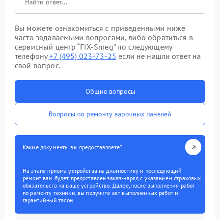
Вы можете ознакомиться с приведенными ниже
часто задаваемыми вопросами, либо обратиться в
сервисный центр “FIX-Smeg” по следующему
телефону
+7 (495) 023-73-25
если не нашли ответ на
свой вопрос.
Общие вопросы
Вопросы по ремонту варочных панелей
Какие документы вы предоставляете?
На этапе приема устройства на диагностику и последующий
ремонт вам будет предоставлен заказ-наряд с указанием страховых
обязательств на ваше устройство. Далее, после выполнения работ
по ремонту техники, вы получите акт выполненных работ и
гарантийный талон.