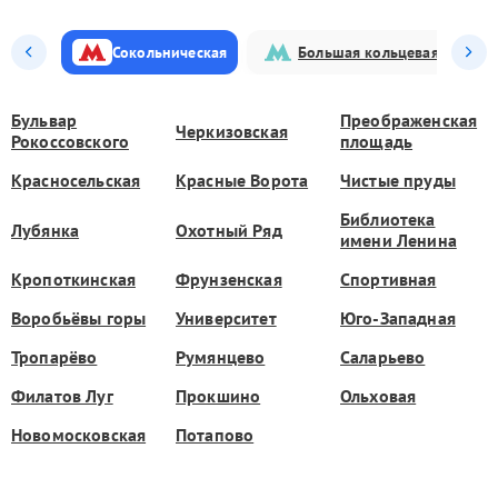
Сокольническая
Большая кольцевая
Бульвар
Преображенская
Черкизовская
Рокоссовского
площадь
Красносельская
Красные Ворота
Чистые пруды
Библиотека
Лубянка
Охотный Ряд
имени Ленина
Кропоткинская
Фрунзенская
Спортивная
Воробьёвы горы
Университет
Юго-Западная
Тропарёво
Румянцево
Саларьево
Филатов Луг
Прокшино
Ольховая
Новомосковская
Потапово