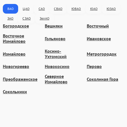
ВАО
ЦАО
САО
СВАО
ЮВАО
ЮАО
ЮЗАО
ЗАО
СЗАО
ЗелАО
Богородское
Вешняки
Восточный
Восточное
Гольяново
Ивановское
Измайлово
Косино-
Измайлово
Метрогородок
Ухтомский
Новогиреево
Новокосино
Перово
Северное
Преображенское
Соколиная Гора
Измайлово
Сокольники