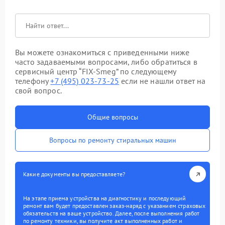
Вы можете ознакомиться с приведенными ниже
часто задаваемыми вопросами, либо обратиться в
сервисный центр “FIX-Smeg” по следующему
телефону
+7 (495) 023-73-25
если не нашли ответ на
свой вопрос.
Общие вопросы
Вопросы по ремонту стиральных машин
Какие документы вы предоставляете?
На этапе приема устройства на диагностику и последующий
ремонт вам будет предоставлен заказ-наряд с указанием страховых
обязательств на ваше устройство. Далее, после выполнения работ
по ремонту техники, вы получите акт выполненных работ и