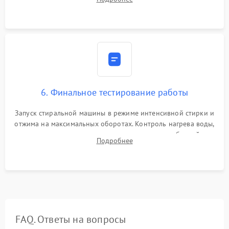
герметиком для предотвращения возможных протечек воды.
6. Финальное тестирование работы
Запуск стиральной машины в режиме интенсивной стирки и
отжима на максимальных оборотах. Контроль нагрева воды,
корректности слива, отсутствия излишних вибраций,
Подробнее
посторонних стуков и протечек под корпусом.
FAQ. Ответы на вопросы