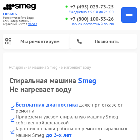
+7 (495) 023-73-25
Ежедневно с 9:00 до 21:00
FIX-SMEG
+7 (800) 100-33-26
Ремонт устройств Smeg
Специализированный
Звонок бесплатный по РФ
cервисный центр г.
Москва
Мы ремонтируем
Позвонить
оскве
Стиральная машина Smeg не нагревает воду
Стиральная машина
Smeg
Не нагревает воду
Бесплатная диагностика
даже при отказе от
ремонта
Привезем и увезем стиральную машину Smeg
собственной доставкой
Ремонт микроволновых печей Smeg
Ремонт посудомоечных машин Smeg
Ремонт варочных панелей Smeg
Гарантия на наши работы по ремонту стиральных
до 3-х лет
машин Smeg