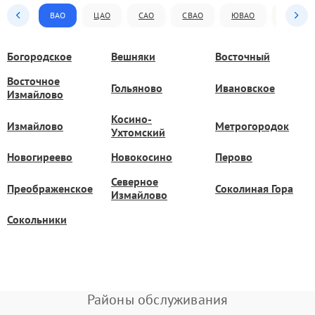
ВАО
ЦАО
САО
СВАО
ЮВАО
ЮАО
Богородское
Вешняки
Восточный
Восточное
Гольяново
Ивановское
Измайлово
Косино-
Измайлово
Метрогородок
Ухтомский
Новогиреево
Новокосино
Перово
Северное
Преображенское
Соколиная Гора
Измайлово
Сокольники
Районы обслуживания