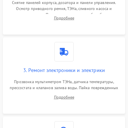
Снятие панелей корпуса, дозатора и панели управления.
Осмотр приводного ремня, ТЭНа, сливного насоса и
амортизаторов. Проверка подшипников барабана и
Подробнее
крестовины на износ, а манжеты люка на разрывы.
3. Ремонт электроники и электрики
Прозвонка мультиметром ТЭНа, датчика температуры,
прессостата и клапанов залива воды. Пайка поврежденных
дорожек или замена симисторов на плате управления.
Подробнее
Восстановление целостности проводки и контактов.