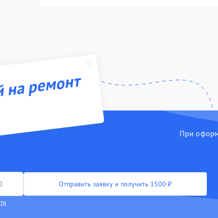
й на ремонт
При оформл
Отправить заявку и получить 1500 ₽
сти