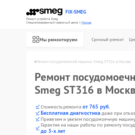
FIX-SMEG
Ремонт устройств Smeg
Специализированный cервисный центр г.
Москва
Мы ремонтируем
Срочный ремонт
Це
ашин Smeg в Москве
Ремонт посудомоечной машины Smeg ST316 в Москве
Ремонт посудомоеч
Smeg ST316 в Моск
от 765 руб.
Стоимость ремонта
Бесплатная диагностика
даже при отказ
Привезем и увезем посудомоечную машин
Гарантия на наши работы по ремонту пос
Ремонт микроволновых печей Smeg
Ремонт стиральных машин Smeg
Ремонт варочных панелей Smeg
Ремонт духовых шкафов Smeg
до 3-х лет