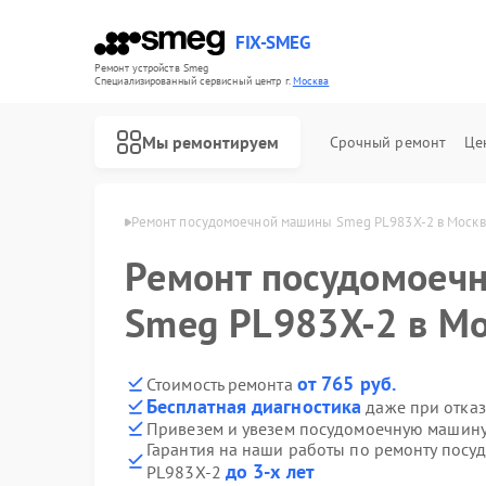
FIX-SMEG
Ремонт устройств Smeg
Специализированный cервисный центр г.
Москва
Мы ремонтируем
Срочный ремонт
Це
ашин Smeg в Москве
Ремонт посудомоечной машины Smeg PL983X-2 в Моск
Ремонт посудомоеч
Smeg PL983X-2 в М
от 765 руб.
Стоимость ремонта
Бесплатная диагностика
даже при отказ
Привезем и увезем посудомоечную машину
Гарантия на наши работы по ремонту пос
Ремонт микроволновых печей Smeg
Ремонт стиральных машин Smeg
Ремонт варочных панелей Smeg
Ремонт духовых шкафов Smeg
до 3-х лет
PL983X-2