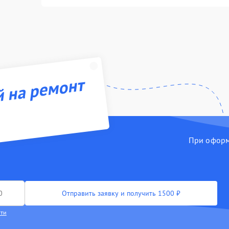
й на ремонт
При оформл
Отправить заявку и получить 1500 ₽
сти