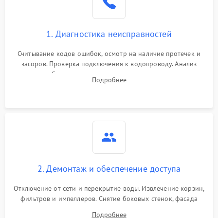
Сбои в работе таймера
1700 ₽
Подробнее →
1. Диагностика неисправностей
Проблемы с
2100 ₽
Подробнее →
циркуляционным насосом
Считывание кодов ошибок, осмотр на наличие протечек и
засоров. Проверка подключения к водопроводу. Анализ
жалоб на отсутствие слива, нагрева, вращения
Подробнее
разбрызгивателей или срабатывание системы защиты
аквастоп.
2. Демонтаж и обеспечение доступа
Отключение от сети и перекрытие воды. Извлечение корзин,
фильтров и импеллеров. Снятие боковых стенок, фасада
дверцы или нижнего поддона для прямого доступа к
Подробнее