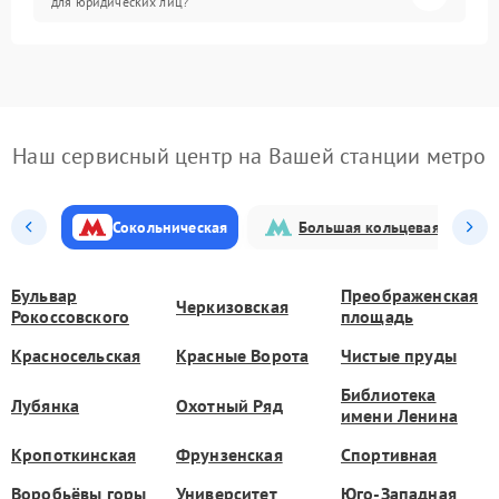
для юридических лиц?
Наш сервисный центр на Вашей станции метро
Сокольническая
Большая кольцевая
Бульвар
Преображенская
Черкизовская
Рокоссовского
площадь
Красносельская
Красные Ворота
Чистые пруды
Библиотека
Лубянка
Охотный Ряд
имени Ленина
Кропоткинская
Фрунзенская
Спортивная
Воробьёвы горы
Университет
Юго-Западная