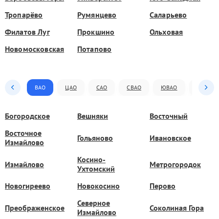
Тропарёво
Румянцево
Саларьево
Филатов Луг
Прокшино
Ольховая
Новомосковская
Потапово
ВАО
ЦАО
САО
СВАО
ЮВАО
ЮАО
Богородское
Вешняки
Восточный
Восточное
Гольяново
Ивановское
Измайлово
Косино-
Измайлово
Метрогородок
Ухтомский
Новогиреево
Новокосино
Перово
Северное
Преображенское
Соколиная Гора
Измайлово