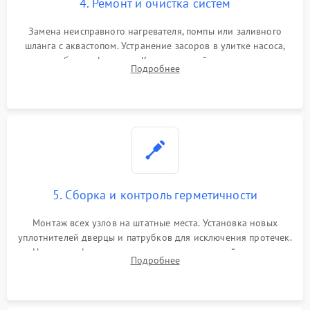
4. Ремонт и очистка систем
Замена неисправного нагревателя, помпы или заливного
шланга с аквастопом. Устранение засоров в улитке насоса,
патрубках и фильтрах. Компонентный ремонт платы
Подробнее
управления, восстановление поврежденной проводки.
5. Сборка и контроль герметичности
Монтаж всех узлов на штатные места. Установка новых
уплотнителей дверцы и патрубков для исключения протечек.
Надежная фиксация хомутов гидравлической системы,
Подробнее
сборка корпуса и установка датчика поплавка.