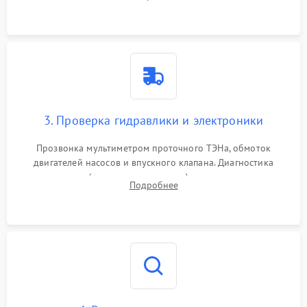
циркуляционному насосу, ТЭНу и сливной помпе.
3. Проверка гидравлики и электроники
Прозвонка мультиметром проточного ТЭНа, обмоток
двигателей насосов и впускного клапана. Диагностика
прессостата (датчика уровня воды), датчика мутности,
Подробнее
концевика дверцы и электронного модуля управления.