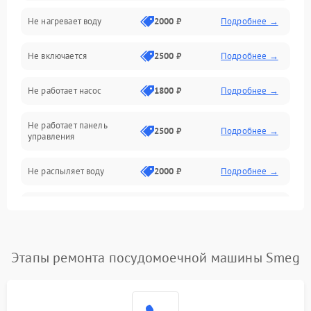
Не нагревает воду
2000 ₽
Подробнее →
Датчики
Не включается
2500 ₽
Подробнее →
Нагрев
Не работает насос
1800 ₽
Подробнее →
Вода
Не работает панель
Гигиена
2500 ₽
Подробнее →
управления
Программное обеспечение
Не распыляет воду
2000 ₽
Подробнее →
Не запускается цикл
1800 ₽
Подробнее →
стирки
Проблемы с набором
Этапы ремонта посудомоечной машины Smeg
1800 ₽
Подробнее →
воды
Не работает сушилка
2100 ₽
Подробнее →