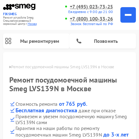
+7 (495) 023-73-25
Ежедневно с 9:00 до 21:00
FIX-SMEG
+7 (800) 100-33-26
Ремонт устройств Smeg
Специализированный
Звонок бесплатный по РФ
cервисный центр г.
Москва
Мы ремонтируем
Позвонить
оскве
Ремонт посудомоечной машины Smeg LVS139N в Москве
Ремонт посудомоечной машины
Smeg LVS139N в Москве
от 765 руб.
Стоимость ремонта
Бесплатная диагностика
даже при отказе
Привезем и увезем посудомоечную машину Smeg
LVS139N сами
Ремонт стиральных машин Smeg
Ремонт микроволновых печей Smeg
Ремонт варочных панелей Smeg
Гарантия на наши работы по ремонту
до 3-х лет
посудомоечных машин Smeg LVS139N