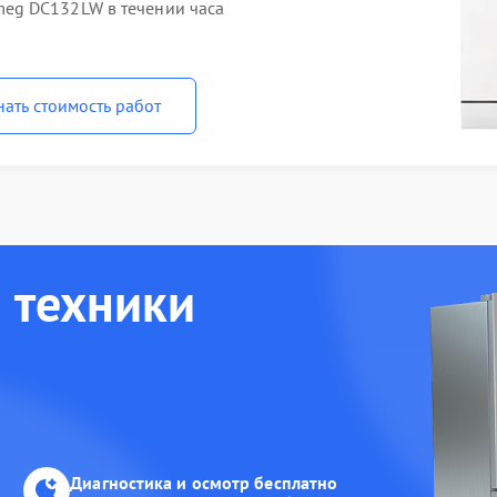
eg DC132LW в течении часа
нать стоимость работ
 техники
Диагностика и осмотр бесплатно