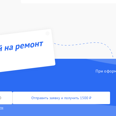
й на ремонт
При оформл
Отправить заявку и получить 1500 ₽
сти