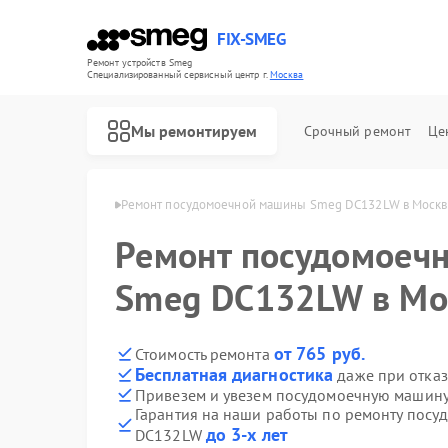
FIX-SMEG
Ремонт устройств Smeg
Специализированный cервисный центр г.
Москва
Мы ремонтируем
Срочный ремонт
Це
ашин Smeg в Москве
Ремонт посудомоечной машины Smeg DC132LW в Москв
Ремонт посудомоеч
Smeg DC132LW в Мо
от 765 руб.
Стоимость ремонта
Бесплатная диагностика
даже при отказ
Привезем и увезем посудомоечную машин
Гарантия на наши работы по ремонту пос
Ремонт микроволновых печей Smeg
Ремонт стиральных машин Smeg
Ремонт варочных панелей Smeg
Ремонт духовых шкафов Smeg
до 3-х лет
DC132LW