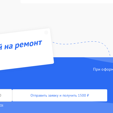
й на ремонт
При оформл
Отправить заявку и получить 1500 ₽
сти