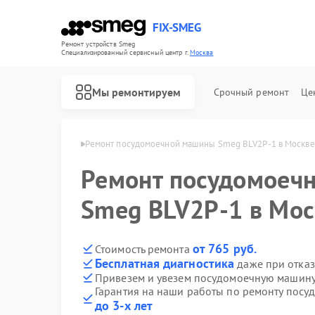
FIX-SMEG
Ремонт устройств Smeg
Специализированный cервисный центр г.
Москва
Мы ремонтируем
Срочный ремонт
Це
ашин Smeg в Москве
Ремонт посудомоечной машины Smeg BLV2P-1 в Москве
Ремонт посудомоеч
Smeg BLV2P-1 в Мос
от 765 руб.
Стоимость ремонта
Бесплатная диагностика
даже при отказ
Привезем и увезем посудомоечную машину
Гарантия на наши работы по ремонту пос
Ремонт микроволновых печей Smeg
Ремонт стиральных машин Smeg
Ремонт варочных панелей Smeg
Ремонт духовых шкафов Smeg
до 3-х лет