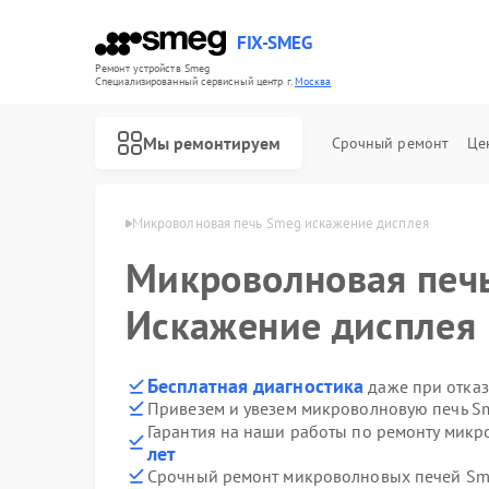
FIX-SMEG
Ремонт устройств Smeg
Специализированный cервисный центр г.
Москва
Мы ремонтируем
Срочный ремонт
Це
ечей Smeg в Москве
Микроволновая печь Smeg искажение дисплея
Микроволновая печ
Искажение дисплея
Бесплатная диагностика
даже при отказ
Привезем и увезем микроволновую печь S
Гарантия на наши работы по ремонту мик
лет
Ремонт посудомоечных машин Smeg
Ремонт стиральных машин Smeg
Ремонт варочных панелей Smeg
Ремонт духовых шкафов Smeg
Срочный ремонт микроволновых печей Sme