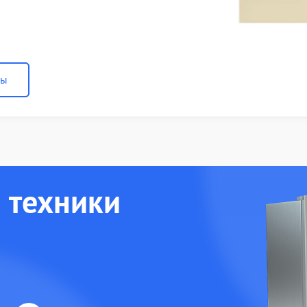
ны
 техники