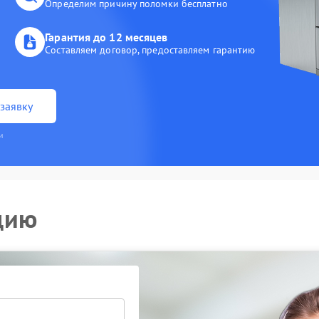
Определим причину поломки бесплатно
Гарантия до 12 месяцев
Составляем договор, предоставляем гарантию
заявку
и
цию