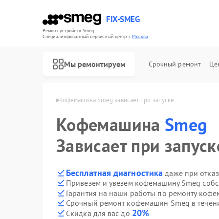
FIX-SMEG
Ремонт устройств Smeg
Специализированный cервисный центр г.
Москва
Мы ремонтируем
Срочный ремонт
Це
шин Smeg в Москве
Кофемашина Smeg зависает при запуске
Кофемашина
Smeg
Зависает при запуск
Бесплатная диагностика
даже при отказ
Привезем и увезем кофемашину Smeg собс
Гарантия на наши работы по ремонту ко
Срочный ремонт кофемашин Smeg в течени
Ремонт посудомоечных машин Smeg
Ремонт микроволновых печей Smeg
Ремонт стиральных машин Smeg
Ремонт варочных панелей Smeg
Ремонт духовых шкафов Smeg
20%
Скидка для вас до