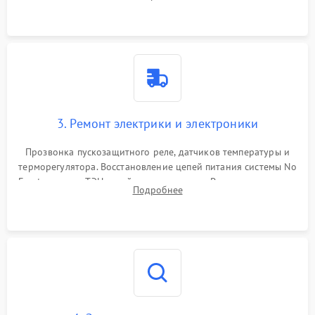
продувка капиллярной трубки для устранения засоров.
3. Ремонт электрики и электроники
Прозвонка пускозащитного реле, датчиков температуры и
терморегулятора. Восстановление цепей питания системы No
Frost, включая ТЭН оттайки и вентилятор. Ремонт или замена
Подробнее
платы управления при сбоях алгоритмов.