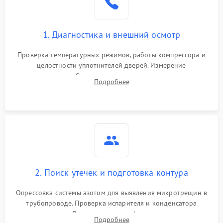
Сбой в работе инвертора
2100 ₽
Подробнее →
1. Диагностика и внешний осмотр
Запах горелого при
2000 ₽
Подробнее →
Проверка температурных режимов, работы компрессора и
работе
целостности уплотнителей дверей. Измерение
сопротивления обмоток мотора, проверка термостата и
Не включается
Подробнее
1000 ₽
Подробнее →
считывание кодов ошибок с электронного дисплея.
холодильник
Проблемы с системой
автоматической
1800 ₽
Подробнее →
разморозки
2. Поиск утечек и подготовка контура
Опрессовка системы азотом для выявления микротрещин в
трубопроводе. Проверка испарителя и конденсатора
течеискателем. Демонтаж старого фильтра-осушителя и
Подробнее