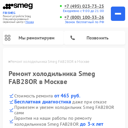
+7 (495) 023-73-25
Ежедневно с 9:00 до 21:00
FIX-SMEG
+7 (800) 100-33-26
Ремонт устройств Smeg
Специализированный
Звонок бесплатный по РФ
cервисный центр г.
Москва
Мы ремонтируем
Позвонить
оскве
Ремонт холодильника Smeg FAB28OR в Москве
Ремонт холодильника Smeg
FAB28OR в Москве
от 465 руб.
Стоимость ремонта
Бесплатная диагностика
даже при отказе
Привезем и увезем холодильник Smeg FAB28OR
сами
Ремонт микроволновых печей Smeg
Ремонт варочных панелей Smeg
Ремонт посудомоечных машин Smeg
Ремонт стиральных машин Smeg
Гарантия на наши работы по ремонту
до 3-х лет
холодильников Smeg FAB28OR