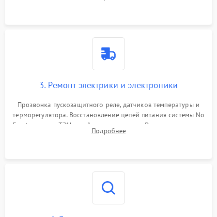
продувка капиллярной трубки для устранения засоров.
3. Ремонт электрики и электроники
Прозвонка пускозащитного реле, датчиков температуры и
терморегулятора. Восстановление цепей питания системы No
Frost, включая ТЭН оттайки и вентилятор. Ремонт или замена
Подробнее
платы управления при сбоях алгоритмов.