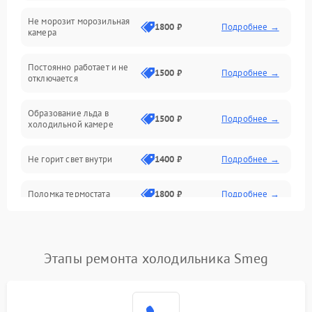
Не морозит морозильная
Дренаж
1800 ₽
Подробнее →
камера
Оттайка
Постоянно работает и не
1500 ₽
Подробнее →
отключается
Программное обеспечение
Образование льда в
1500 ₽
Подробнее →
холодильной камере
Не горит свет внутри
1400 ₽
Подробнее →
Поломка термостата
1800 ₽
Подробнее →
Не работает вентилятор
1800 ₽
Подробнее →
Этапы ремонта холодильника Smeg
Поломка системы No Frost
2600 ₽
Подробнее →
Образование конденсата
1800 ₽
Подробнее →
на стенках