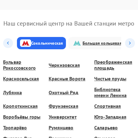
Наш сервисный центр на Вашей станции метро
Сокольническая
Большая кольцевая
Бульвар
Преображенская
Черкизовская
Рокоссовского
площадь
Красносельская
Красные Ворота
Чистые пруды
Библиотека
Лубянка
Охотный Ряд
имени Ленина
Кропоткинская
Фрунзенская
Спортивная
Воробьёвы горы
Университет
Юго-Западная
Тропарёво
Румянцево
Саларьево