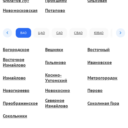
Филатов Луг
Прокшино
Ольховая
Новомосковская
Потапово
ВАО
ЦАО
САО
СВАО
ЮВАО
ЮАО
Богородское
Вешняки
Восточный
Восточное
Гольяново
Ивановское
Измайлово
Косино-
Измайлово
Метрогородок
Ухтомский
Новогиреево
Новокосино
Перово
Северное
Преображенское
Соколиная Гора
Измайлово
Сокольники