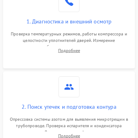
Сбой в работе инвертора
2100 ₽
Подробнее →
1. Диагностика и внешний осмотр
Запах горелого при
2000 ₽
Подробнее →
Проверка температурных режимов, работы компрессора и
работе
целостности уплотнителей дверей. Измерение
сопротивления обмоток мотора, проверка термостата и
Не включается
Подробнее
1000 ₽
Подробнее →
считывание кодов ошибок с электронного дисплея.
холодильник
Проблемы с системой
автоматической
1800 ₽
Подробнее →
разморозки
2. Поиск утечек и подготовка контура
Опрессовка системы азотом для выявления микротрещин в
трубопроводе. Проверка испарителя и конденсатора
течеискателем. Демонтаж старого фильтра-осушителя и
Подробнее