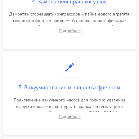
4. Замена неисправных узлов
Демонтаж сгоревшего компрессора и пайка нового агрегата
медно-фосфорным припоем. Установка нового фильтра-
осушителя. Замена изношенных вентиляторов обдува,
Подробнее
сломанных заслонок или поврежденных дверных петель.
5. Вакуумирование и заправка фреоном
Подключение вакуумного насоса для полного удаления
воздуха и влаги из контура. Заправка системы строго
дозированным объемом хладагента (R600a, R134a) по
Подробнее
электронным весам. Контроль рабочего давления в системе.