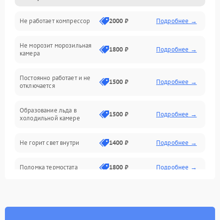
Не работает компрессор
2000 ₽
Подробнее →
Электропитание
Не морозит морозильная
Дренаж
1800 ₽
Подробнее →
камера
Оттайка
Постоянно работает и не
1500 ₽
Подробнее →
отключается
Программное обеспечение
Образование льда в
1500 ₽
Подробнее →
холодильной камере
Не горит свет внутри
1400 ₽
Подробнее →
Поломка термостата
1800 ₽
Подробнее →
Не работает вентилятор
1800 ₽
Подробнее →
Поломка системы No Frost
2600 ₽
Подробнее →