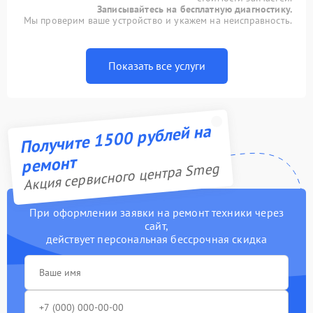
Записывайтесь на бесплатную диагностику.
Мы проверим ваше устройство и укажем на неисправность.
Показать все услуги
Получите 1500 рублей на
ремонт
Акция сервисного центра Smeg
При оформлении заявки на ремонт техники через
сайт,
действует персональная бессрочная скидка