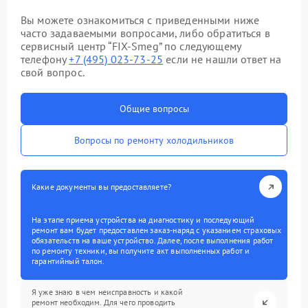
Вы можете ознакомиться с приведенными ниже
часто задаваемыми вопросами, либо обратиться в
сервисный центр “FIX-Smeg” по следующему
телефону
+7 (495) 023-73-25
если не нашли ответ на
свой вопрос.
Общие вопросы
Вопросы по ремонту холодильников
Какие документы вы предоставляете?
На этапе приема устройства на диагностику и последующий
ремонт вам будет предоставлен заказ-наряд с указанием страховых
обязательств на ваше устройство. Далее, после выполнения работ
по ремонту техники, вы получите акт выполненных работ и
гарантийный талон.
Я уже знаю в чем неисправность и какой
ремонт необходим. Для чего проводить