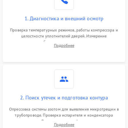
1. Диагностика и внешний осмотр
Проверка температурных режимов, работы компрессора и
целостности уплотнителей дверей. Измерение
сопротивления обмоток мотора, проверка термостата и
Подробнее
считывание кодов ошибок с электронного дисплея.
2. Поиск утечек и подготовка контура
Опрессовка системы азотом для выявления микротрещин в
трубопроводе. Проверка испарителя и конденсатора
течеискателем. Демонтаж старого фильтра-осушителя и
Подробнее
продувка капиллярной трубки для устранения засоров.