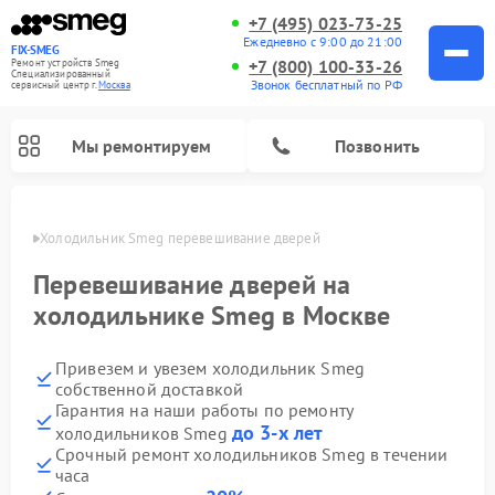
+7 (495) 023-73-25
Ежедневно с 9:00 до 21:00
FIX-SMEG
+7 (800) 100-33-26
Ремонт устройств Smeg
Специализированный
Звонок бесплатный по РФ
cервисный центр г.
Москва
Мы ремонтируем
Позвонить
оскве
Холодильник Smeg перевешивание дверей
Перевешивание дверей на
холодильнике Smeg в Москве
Привезем и увезем холодильник Smeg
собственной доставкой
Гарантия на наши работы по ремонту
до 3-х лет
холодильников Smeg
Ремонт микроволновых печей Smeg
Ремонт варочных панелей Smeg
Ремонт посудомоечных машин Smeg
Ремонт стиральных машин Smeg
Срочный ремонт холодильников Smeg в течении
часа