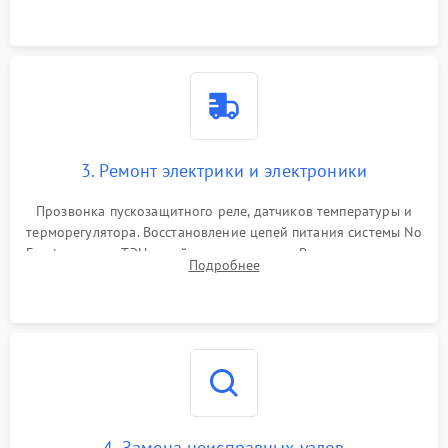
3. Ремонт электрики и электроники
Прозвонка пускозащитного реле, датчиков температуры и
терморегулятора. Восстановление цепей питания системы No
Frost, включая ТЭН оттайки и вентилятор. Ремонт или замена
Подробнее
платы управления при сбоях алгоритмов.
4. Замена неисправных узлов