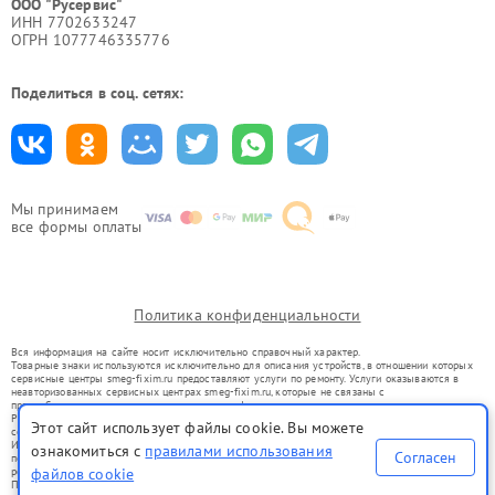
ООО "Русервис"
ИНН 7702633247
ОГРН 1077746335776
Поделиться в соц. сетях:
Мы принимаем
все формы оплаты
Политика конфиденциальности
Вся информация на сайте носит исключительно справочный характер.
Товарные знаки используются исключительно для описания устройств, в отношении которых
сервисные центры smeg-fixim.ru предоставляют услуги по ремонту. Услуги оказываются в
неавторизованных сервисных центрах smeg-fixim.ru, которые не связаны с
правообладателями товарных знаков или их официальными представителями.
Ремонт осуществляется для устройств, уже введенных в гражданский оборот в соответствии
Этот сайт использует файлы cookie. Вы можете
со статьей 1487 ГК РФ.
Использование товарных знаков не преследует цели индивидуализации услуг или введения
ознакомиться с
правилами использования
Согласен
потребителей в заблуждение, а служит для информирования о предоставляемых услугах по
файлов cookie
ремонту техники указанных брендов.
Представленная на сайте информация не является публичной офертой, определяемой