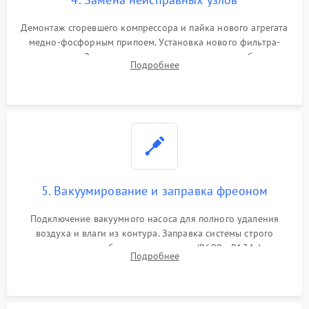
Демонтаж сгоревшего компрессора и пайка нового агрегата
медно-фосфорным припоем. Установка нового фильтра-
осушителя. Замена изношенных вентиляторов обдува,
Подробнее
сломанных заслонок или поврежденных дверных петель.
5. Вакуумирование и заправка фреоном
Подключение вакуумного насоса для полного удаления
воздуха и влаги из контура. Заправка системы строго
дозированным объемом хладагента (R600a, R134a) по
Подробнее
электронным весам. Контроль рабочего давления в системе.