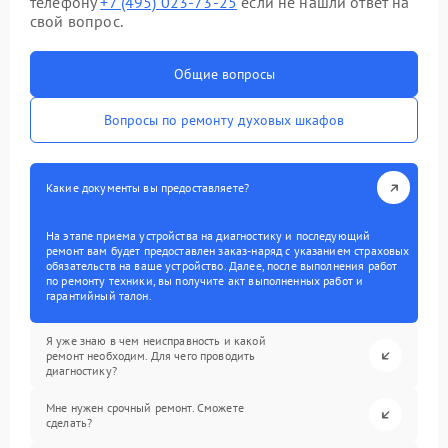
телефону
+7 (495) 023-73-25
если не нашли ответ на
свой вопрос.
Общие вопросы
Вопросы по ремонту духовых шкафов
Какие документы вы предоставляете?
На этапе приема устройства на диагностику и последующий
ремонт вам будет предоставлен заказ-наряд с указанием страховых
обязательств на ваше устройство. Далее, после выполнения работ
по ремонту техники, вы получите акт выполненных работ и
гарантийный талон.
Я уже знаю в чем неисправность и какой
ремонт необходим. Для чего проводить
диагностику?
Мне нужен срочный ремонт. Сможете
сделать?