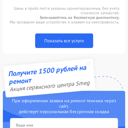
Цены в прайс-листе указаны ориентировочные, без учета
стоимости запчастей.
Записывайтесь на бесплатную диагностику.
Мы проверим ваше устройство и укажем на неисправность.
Показать все услуги
Получите 1500 рублей на
ремонт
Акция сервисного центра Smeg
При оформлении заявки на ремонт техники через
сайт,
действует персональная бессрочная скидка