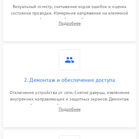
Визуальный осмотр, считывание кодов ошибок и оценка
состояния проводки. Измерение напряжения на клеммной
колодке. Анализ жалоб на проблемы с нагревом,
Подробнее
конвекцией, панелью управления или блокировкой дверцы.
2. Демонтаж и обеспечение доступа
Отключение устройства от сети. Снятие дверцы, извлечение
внутренних направляющих и защитных экранов. Демонтаж
задней или верхней панели для прямого доступа к
Подробнее
нагревательным элементам, плате и вентиляторам.