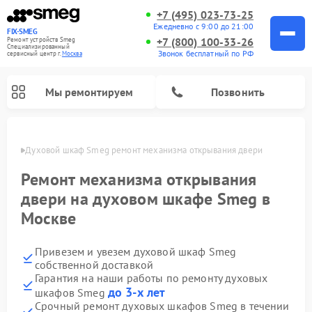
+7 (495) 023-73-25
Ежедневно с 9:00 до 21:00
FIX-SMEG
+7 (800) 100-33-26
Ремонт устройств Smeg
Специализированный
Звонок бесплатный по РФ
cервисный центр г.
Москва
Мы ремонтируем
Позвонить
оскве
Духовой шкаф Smeg ремонт механизма открывания двери
Ремонт механизма открывания
двери на духовом шкафе Smeg в
Москве
Привезем и увезем духовой шкаф Smeg
собственной доставкой
Гарантия на наши работы по ремонту духовых
Ремонт микроволновых печей Smeg
Ремонт варочных панелей Smeg
Ремонт посудомоечных машин Smeg
Ремонт стиральных машин Smeg
до 3-х лет
шкафов Smeg
Срочный ремонт духовых шкафов Smeg в течении